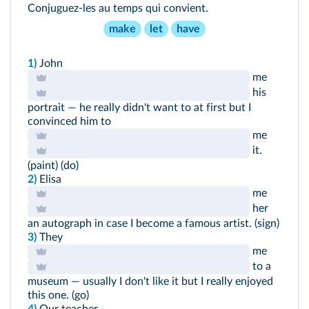
Conjuguez-les au temps qui convient.
make
let
have
1)
John
me
his
portrait — he really didn't want to at first but I
convinced him to
me
it.
(paint) (do)
2)
Elisa
me
her
an autograph in case I become a famous artist. (sign)
3)
They
me
to a
museum — usually I don't like it but I really enjoyed
this one. (go)
4)
Our teacher