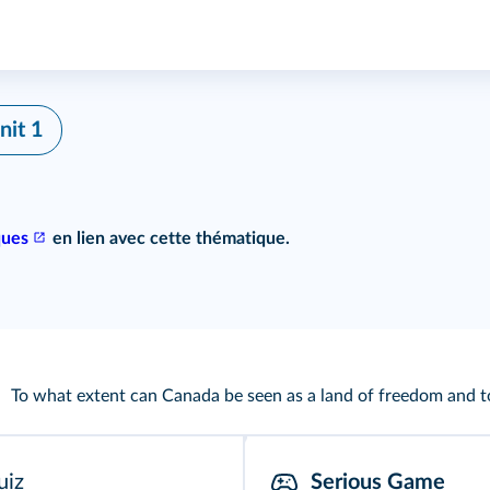
nit 1
ques
en lien avec cette thématique.
To what extent can Canada be seen as a land of freedom and t
uiz
Serious Game