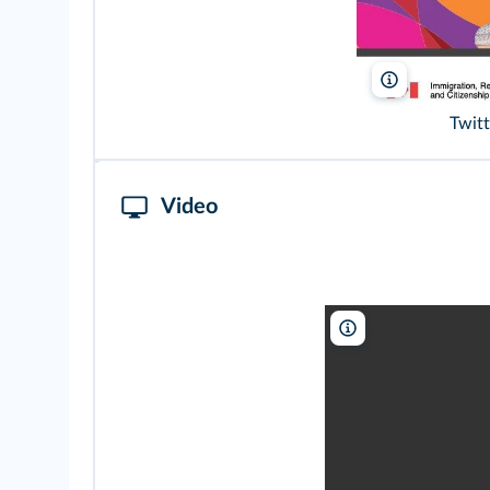
Courtesy of I
Twitt
Video
Courtesy of Immigrat