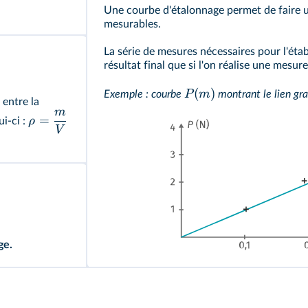
Une courbe d'étalonnage permet de faire u
mesurables.
La série de mesures nécessaires pour l'étab
résultat final que si l'on réalise une mesur
(
)
P
m
Exemple : courbe
montrant le lien gra
 entre la
m
=
ρ
ui-ci :
V
ge.