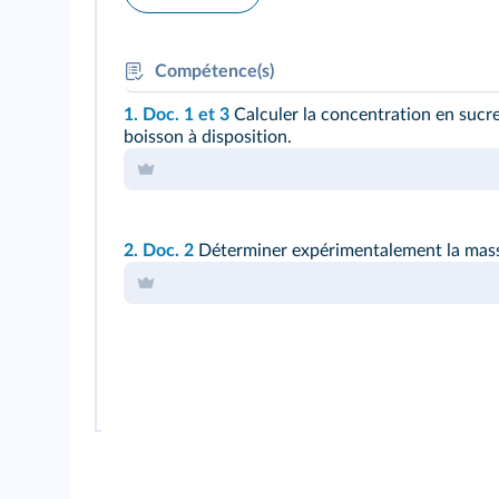
Compétence(s)
1. Doc. 1 et 3
Calculer la concentration en sucre
REA
: Effectuer des mesures
boisson à disposition.
VAL
: Appliquer une relation entre grandeurs
2. Doc. 2
Déterminer expérimentalement la mass