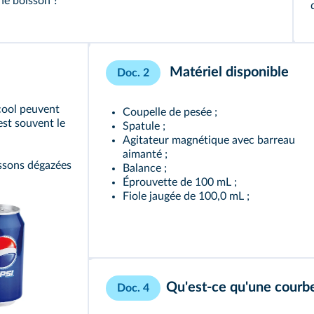
ne boisson ?
Matériel disponible
Doc. 2
cool peuvent
Coupelle de pesée ;
est souvent le
Spatule ;
Agitateur magnétique avec barreau
aimanté ;
issons dégazées
Balance ;
Éprouvette de 100 mL ;
Fiole jaugée de 100,0 mL ;
Qu'est-ce qu'une courbe
Doc. 4