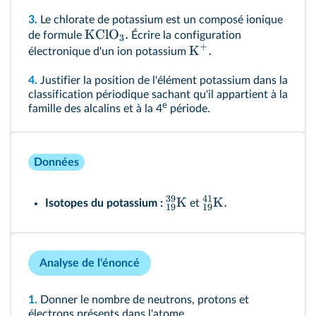
3.
Le chlorate de potassium est un composé ionique
KClO
.
de formule
Écrire la configuration
3
+
K
.
électronique d'un ion potassium
4.
Justifier la position de l'élément potassium dans la
classification périodique sachant qu'il appartient à la
e
famille des alcalins et à la 4
période.
Données
39
41
K
K
.
Isotopes du potassium :
et
19
19
Analyse de l'énoncé
1.
Donner le nombre de neutrons, protons et
électrons présents dans l'atome.