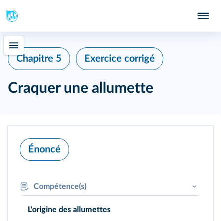
Chapitre 5
Exercice corrigé
Craquer une allumette
Énoncé
Compétence(s)
APP :
Maîtriser le vocabulaire du cours
L'origine des allumettes