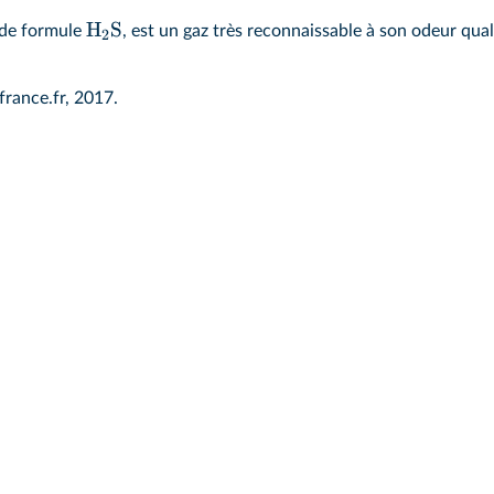
H
S
 de formule
, est un gaz très reconnaissable à son odeur qua
2
france.fr, 2017.