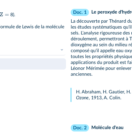
Le peroxyde d'hyd
Doc. 1
Z =
8).
La découverte par Thénard d
formule de Lewis de la molécule
les études systématiques qu'il
sels. L'analyse rigoureuse des
déroulement, permettront à T
dioxygène au sein du milieu r
composé qu'il appelle eau ox
toutes les propriétés physiqu
applications du produit est fa
Léonor Mérimée pour enlever 
anciennes.
H. Abraham, H. Gautier, H. 
Ozone
, 1913, A. Colin.
Molécule d'eau
Doc. 2