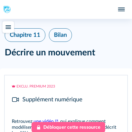
339
Chapitre 11
Bilan
Décrire un mouvement
EXCLU. PREMIUM 2023
Supplément numérique
Retrouvez
une vidéo
qui explique comment
modéliser un mouvement et
Débloquer cette ressource
une autre
qui décrit