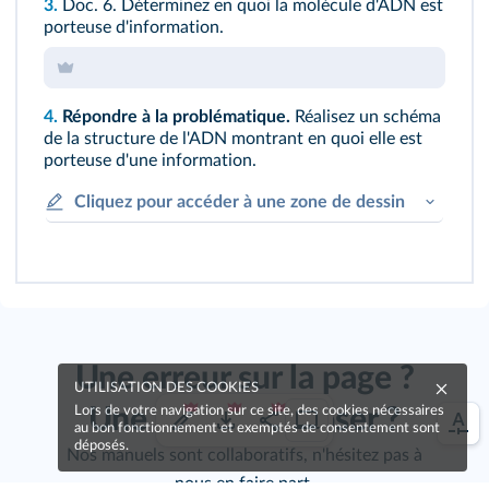
3.
Doc. 6
. Déterminez en quoi la molécule d'ADN est
porteuse d'information.
4.
Répondre à la problématique.
Réalisez un schéma
de la structure de l'ADN montrant en quoi elle est
porteuse d'une information.
Cliquez pour accéder à une zone de dessin
Une erreur sur la page ?
UTILISATION DES COOKIES
Une idée à proposer ?
Lors de votre navigation sur ce site, des cookies nécessaires
au bon fonctionnement et exemptés de consentement sont
déposés.
Nos manuels sont collaboratifs, n'hésitez pas à
nous en faire part.