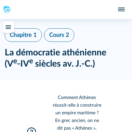
Chapitre 1
Cours 2
La démocratie athénienne
e
e
(V
‑IV
siècles av. J.‑C.)
Comment Athènes
réussit-elle à construire
un empire maritime ?
En grec ancien, on ne
dit pas « Athènes »,