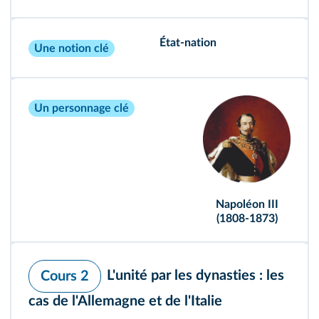
État‑nation
Une notion clé
Un personnage clé
Napoléon III
(1808‑1873)
L'unité par les dynasties : les
Cours 2
cas de l'Allemagne et de l'Italie