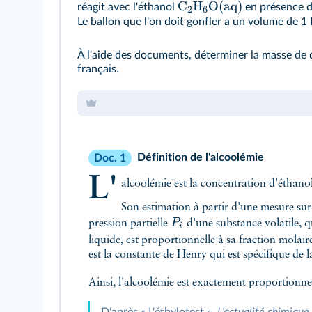
C
H
O
(
aq
)
réagit avec l'éthanol
en présence d'
2
6
Le ballon que l'on doit gonfler a un volume de 1 
À l'aide des documents, déterminer la masse de
français.
Définition de l'alcoolémie
Doc. 1
L'
alcoolémie est la concentration d'éthanol
Son estimation à partir d'une mesure sur l
P
pression partielle
d'une substance volatile, q
i
liquide, est proportionnelle à sa fraction molai
est la constante de Henry qui est spécifique de 
Ainsi, l'alcoolémie est exactement proportionnel
D'après « L'éthylotest »,
L'actualité chimique