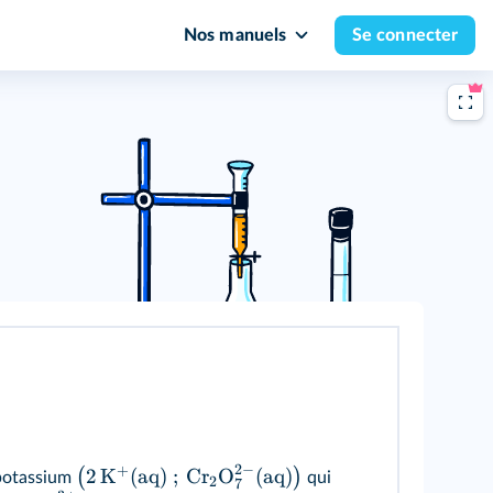
Nos manuels
Se connecter
2
−
+
2
K
(
aq
)
;
Cr
O
(
aq
)
(
)
 potassium
qui
2
7