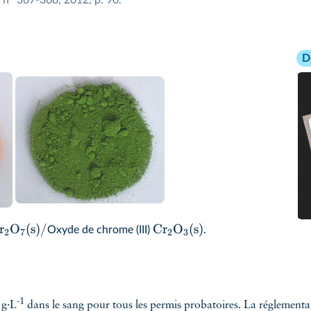
D
r
O
(
s
)
/
Cr
O
(
s
)
Oxyde de chrome (III)
.
2
7
2
3
-1
 g·L
dans le sang pour tous les permis probatoires. La réglementat