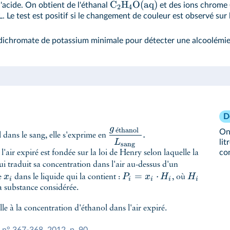
C
H
O
(
aq
)
acide. On obtient de l'éthanal
et des ions chrome (I
2
4
L. Le test est positif si le changement de couleur est observé sur 
 dichromate de potassium minimale pour détecter une alcoolémie
D
g
ˊ
e
thanol
On
.
 dans le sang, elle s'exprime en
L
lit
sang
con
'air expiré est fondée sur la loi de Henry selon laquelle la
ui traduit sa concentration dans l'air au-dessus d'un
=
⋅
x
P
x
H
H
re
dans le liquide qui la contient :
, où
i
i
i
i
i
la substance considérée.
le à la concentration d'éthanol dans l'air expiré.
, n° 367-368, 2012, p. 90.