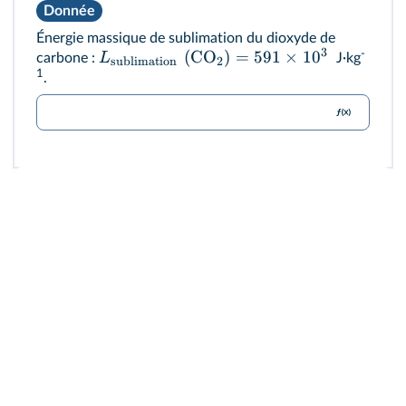
Donnée
Énergie massique de sublimation du dioxyde de
3
(
CO
)
=
591
×
1
0
-
L
carbone :
J·kg
sublimation
2
1
.