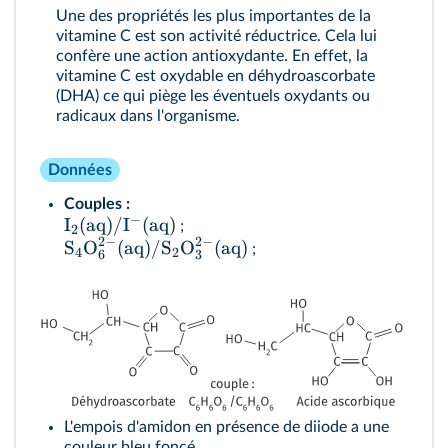
Une des propriétés les plus importantes de la
vitamine C est son activité réductrice. Cela lui
confère une action antioxydante. En effet, la
vitamine C est oxydable en déhydroascorbate
(DHA) ce qui piège les éventuels oxydants ou
radicaux dans l'organisme.
Données
Couples :
−
I
(
aq
)
/
I
(
aq
)
;
2
2
−
2
−
S
O
(
aq
)
/
S
O
(
aq
)
;
4
2
6
3
L'empois d'amidon en présence de diiode a une
couleur bleu foncé.