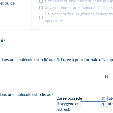
Connaître et savoir identifier les grou
uet ou de
Savoir nommer une molécule à partir 
Savoir identifier les groupes caractéri
spectre IR
uiz
 dans une molécule est relié aux
5.
L'urée a pour formule dévelop
dans une molécule est relié aux
L'urée possède
at
d'oxygène et
ato
lettres).