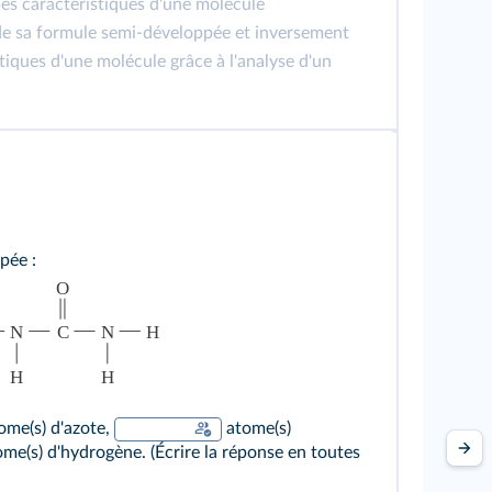
pes caractéristiques d'une molécule
de sa formule semi-développée et inversement
stiques d'une molécule grâce à l'analyse d'un
pée :
ome(s) d'azote,
atome(s)
me(s) d'hydrogène. (Écrire la réponse en toutes