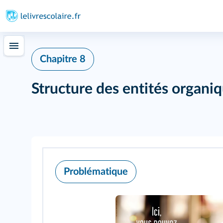
415
Chapitre 8
Structure des entités organi
Problématique