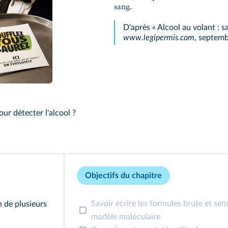
sang.
D'après « Alcool au volant : s
www.legipermis.com
, septem
ur détecter l'alcool ?
Objectifs du chapitre
Savoir écrire les formules brute et se
 de plusieurs
modèle moléculaire