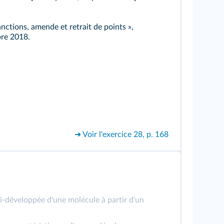
anctions, amende et retrait de points »,
bre 2018.
➜ Voir l'exercice 28, p. 168
mi-développée d'une molécule à partir d'un