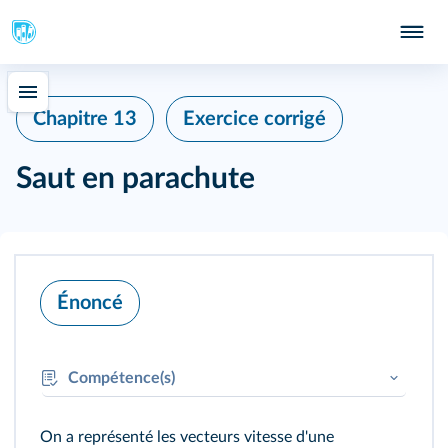
Chapitre 13
Exercice corrigé
Saut en parachute
Énoncé
Compétence(s)
REA :
Effectuer des mesures
On a représenté les vecteurs vitesse d'une
REA :
Effectuer des calculs littéraux et