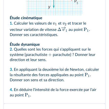
Étude cinématique
v
v
1.
Calculer les valeurs de
et
et tracer le
1
2
Δ
P
.
v
vecteur variation de vitesse
au point
1
1
Donner ses caractéristiques.
Étude dynamique
2.
Quelles sont les forces qui s'appliquent sur le
+
système {parachutiste
parachute} ? Donner leur
direction et leur sens.
3.
En appliquant la deuxième loi de Newton, calculer
P
.
la résultante des forces appliquées au point
1
Donner son sens et sa direction.
4.
En déduire l'intensité de la force exercée par l'air
P
.
au point
1