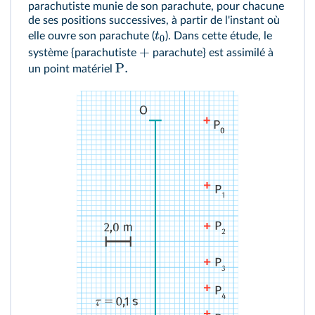
parachutiste munie de son parachute, pour chacune
numériques
de ses positions successives, à partir de l'instant où
RAI/MOD :
Faire un bilan des forces
t
elle ouvre son parachute (
). Dans cette étude, le
0
+
système {parachutiste
parachute} est assimilé à
P
.
un point matériel