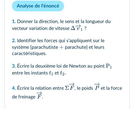
Analyse de l'énoncé
1.
Donner la direction, le sens et la longueur du
Δ
v
vecteur variation de vitesse
?
1
2.
Identifier les forces qui s'appliquent sur le
+
système {parachutiste
parachute} et leurs
caractéristiques.
P
3.
Écrire la deuxième loi de Newton au point
1
.
t
t
entre les instants
et
1
2
Σ
F
P
4.
Écrire la relation entre
, le poids
et la force
F
de freinage
.