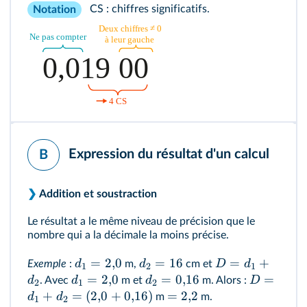
CS : chiffres significatifs.
Notation
Expression du résultat d'un calcul
B
❯
Addition et soustraction
Le résultat a le même niveau de précision que le
nombre qui a la décimale la moins précise.
=
2
,
0
=
16
=
+
d
d
D
d
Exemple
:
m,
cm et
1
2
1
=
2
,
0
=
0
,
16
=
d
d
d
D
. Avec
m et
m. Alors :
2
1
2
+
=
(
2
,
0
+
0
,
16
)
=
2
,
2
d
d
m
m.
1
2