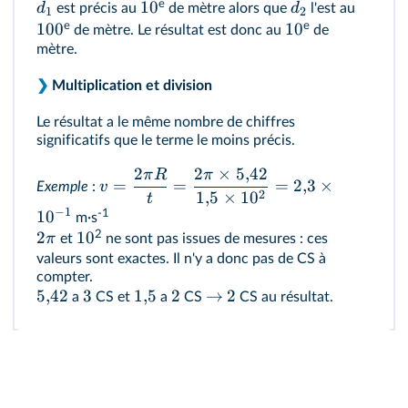
e
10
d
d
est précis au
de mètre alors que
l'est au
1
2
e
e
100
10
de mètre. Le résultat est donc au
de
mètre.
❯
Multiplication et division
Le résultat a le même nombre de chiffres
significatifs que le terme le moins précis.
2
2
×
5
,
42
π
R
π
=
=
=
2
,
3
×
v
Exemple
:
2
1
,
5
×
1
0
t
−
1
‑1
1
0
m·s
2
2
10
π
et
ne sont pas issues de mesures : ces
valeurs sont exactes. Il n'y a donc pas de CS à
compter.
5
,
42
3
1
,
5
2
→
2
a
CS et
a
CS
CS au résultat.