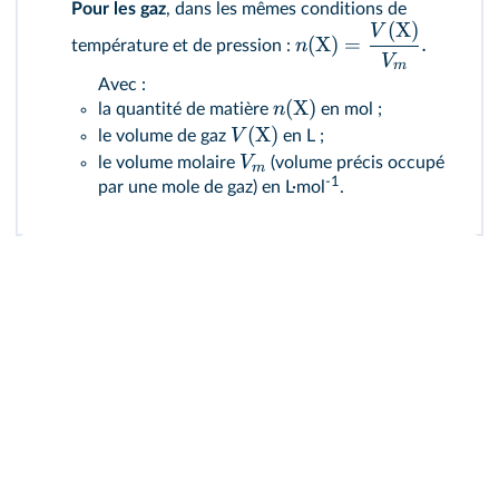
Pour les gaz
, dans les mêmes conditions de
(
X
)
V
(
X
)
=
.
n
température et de pression :
V
m
Avec :
(
X
)
n
la quantité de matière
en mol ;
(
X
)
V
le volume de gaz
en L ;
V
le volume molaire
(volume précis occupé
m
-1
par une mole de gaz) en L·mol
.