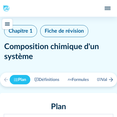
415
Chapitre 1
Fiche de révision
Composition chimique d'un
système
Plan
Définitions
Formules
Valeurs
Plan