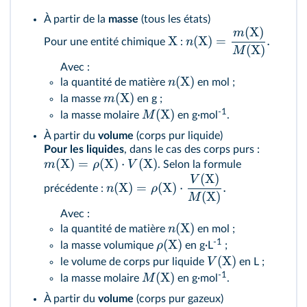
À partir de la
masse
(tous les états)
(
X
)
m
X
(
X
)
=
.
n
Pour une entité chimique
:
(
X
)
M
Avec :
(
X
)
n
la quantité de matière
en mol ;
(
X
)
m
la masse
en g ;
-1
(
X
)
M
la masse molaire
en g·mol
.
À partir du
volume
(corps pur liquide)
Pour les liquides
, dans le cas des corps purs :
(
X
)
=
(
X
)
⋅
(
X
)
m
ρ
V
. Selon la formule
(
X
)
V
(
X
)
=
(
X
)
⋅
.
n
ρ
précédente :
(
X
)
M
Avec :
(
X
)
n
la quantité de matière
en mol ;
-1
(
X
)
ρ
la masse volumique
en g·L
;
(
X
)
V
le volume de corps pur liquide
en L ;
-1
(
X
)
M
la masse molaire
en g·mol
.
À partir du
volume
(corps pur gazeux)