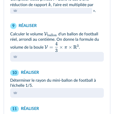
k
réduction de rapport
, l'aire est multipliée par
».
RÉALISER
9
V
Calculer le volume
d'un ballon de football
ballon
réel, arrondi au centième. On donne la formule du
4
3
=
×
×
R
V
π
volume de la boule
.
3
RÉALISER
10
Déterminer le rayon du mini-ballon de football à
l'échelle 1/5.
RÉALISER
11