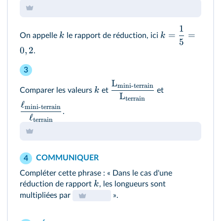
1
=
=
k
k
On appelle
le rapport de réduction, ici
5
0
,
2
.
3
L
mini-terrain
k
Comparer les valeurs
et
et
L
terrain
ℓ
mini-terrain
.
ℓ
terrain
COMMUNIQUER
4
Compléter cette phrase : « Dans le cas d'une
k
réduction de rapport
, les longueurs sont
multipliées par
».