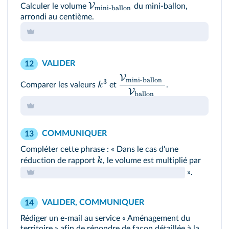
V
Calculer le volume
du mini-ballon,
mini-ballon
arrondi au centième.
VALIDER
12
V
mini-ballon
3
k
Comparer les valeurs
et
.
V
ballon
COMMUNIQUER
13
Compléter cette phrase : « Dans le cas d'une
k
réduction de rapport
, le volume est multiplié par
».
VALIDER, COMMUNIQUER
14
Rédiger un e-mail au service « Aménagement du
territoire » afin de répondre de façon détaillée à la