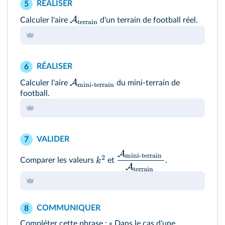
RÉALISER
5
A
Calculer l'aire
d'un terrain de football réel.
terrain
RÉALISER
6
A
Calculer l'aire
du mini-terrain de
mini-terrain
football.
VALIDER
7
A
mini-terrain
2
k
Comparer les valeurs
et
.
A
terrain
COMMUNIQUER
8
Compléter cette phrase : « Dans le cas d'une