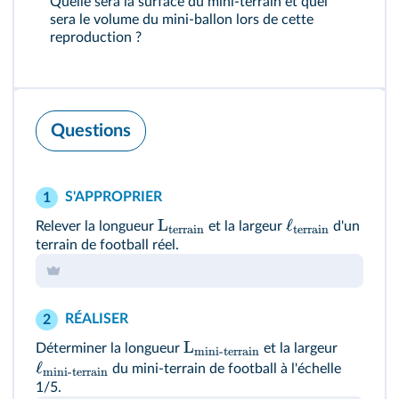
Quelle sera la surface du mini-terrain et quel
sera le volume du mini-ballon lors de cette
reproduction ?
Questions
S'APPROPRIER
1
L
ℓ
Relever la longueur
et la largeur
d'un
terrain
terrain
terrain de football réel.
RÉALISER
2
L
Déterminer la longueur
et la largeur
mini-terrain
ℓ
du mini-terrain de football à l'échelle
mini-terrain
1/5.