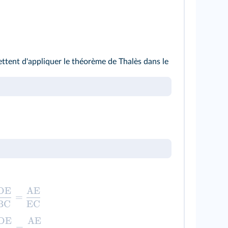
ttent d'appliquer le théorème de Thalès dans le
DE
AE
=
BC
EC
DE
AE
=