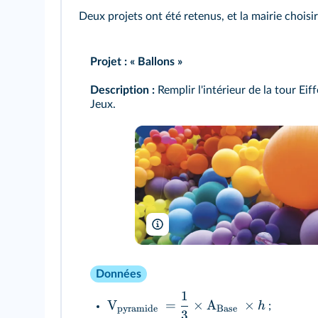
Deux projets ont été retenus, et la mairie choisi
Projet : « Ballons »
Description :
Remplir l'intérieur de la tour Eif
Jeux.
lazyllama/Shutterstock
Données
1
V
=
×
A
×
h
;
pyramide
Base
3