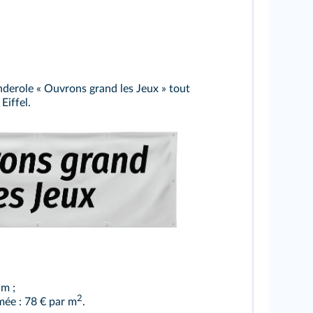
derole « Ouvrons grand les Jeux » tout
Eiffel.
hutterstock
 m ;
2
mée : 78 € par m
.