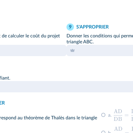
S'APPROPRIER
9
de calculer le coût du projet
Donner les conditions qui perme
triangle ABC.
fiant.
ER
AD
=
a.
orrespond au théorème de Thalès dans le triangle
DB
AD
=