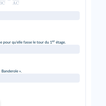
BC
AC
er
e pour qu'elle fasse le tour du 1
étage.
« Banderole ».