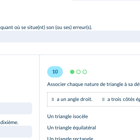
ant où se situe(nt) son (ou ses) erreur(s).
10
Associer chaque nature de triangle à sa dé
a un angle droit.
a trois côtés é
Un triangle isocèle
 dixième.
Un triangle équilatéral
Un triangle rectangle