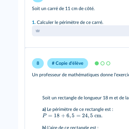
Soit un carré de 11 cm de côté.
1.
Calculer le périmètre de ce carré.
8
# Copie d'élève
Un professeur de mathématiques donne l'exercic
Soit un rectangle de longueur 18 m et de la
a)
Le périmètre de ce rectangle est :
=
18
+
6
,
5
=
24
,
5
cm
P
.
b)
L'aire de ce rectangle est :