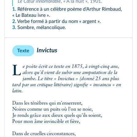
Le Cœur innombrable
, « À la nuit », 1901.
1.
Référence à un célèbre poème d'Arthur Rimbaud,
« Le Bateau ivre ».
2.
Verbe formé à partir du nom « argent ».
3.
Sombre, mélancolique.
Invictus
Texte
Le poète écrit ce texte en 1875, à vingt-cinq ans,
alors qu'il vient de subir une amputation de la
jambe. Le titre « Invictus » (donné 25 ans plus
tard par un critique littéraire) signifie « invaincu » en
latin.
Dans les ténèbres qui m'enserrent,
Noires comme un puits où l'on se noie,
Je rends grâce aux dieux quels qu'ils soient,
Pour mon âme invincible et fière,
Dans de cruelles circonstances,