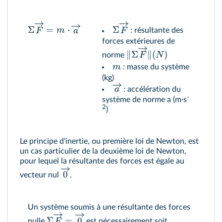
Σ
=
⋅
Σ
F
m
a
F
: résultante des
forces extérieures de
∥Σ
∥
(
)
F
N
norme
m
: masse du système
(kg)
a
: accélération du
-
système de norme a (m·s
2
)
Le principe d'inertie, ou première loi de Newton, est
un cas particulier de la deuxième loi de Newton,
pour lequel la résultante des forces est égale au
0
vecteur nul
.
Un système soumis à une résultante des forces
Σ
=
0
F
nulle
est nécessairement soit