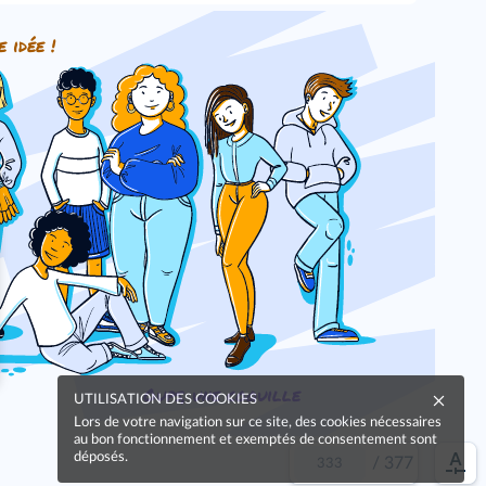
e idée !
Oups, une coquille
UTILISATION DES COOKIES
Lors de votre navigation sur ce site, des cookies nécessaires
au bon fonctionnement et exemptés de consentement sont
déposés.
/
377