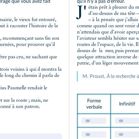
érage que vous avez fait
qu'il n'y a pas d'erreur.
J'étais prêt à pleurer du moment que j'avais reconnu que le bruit venait
d'au-dessus de ma tête –
– à la pensée que j'allai
mit à raconter l'histoire de la
comme quand on sent venir d
n'attendais que d'avoir aper
ces, recommençant sans fin son
l'aviateur sembla hésiter sur sa
ournées, pour prouver qu'il
routes de l'espace, de la vie. 
dessus de la mer, puis prena
'être pas cru, ne sachant que
quelque attraction inverse de
patrie, d'un léger mouvement de
c trois voisins à qui il montra la
 le long du chemin il parla de
M. Proust,
À la recherche 
ius Paumelle rendait le
 sur la route ; mais, ne
Forme
Infinitif
 donné à son patron.
verbale