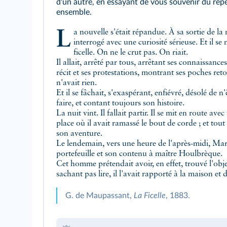
d'un autre, en essayant de vous souvenir du rep
ensemble.
La nouvelle s'était répandue. À sa sortie de la mairie, le vieux fut entouré,
interrogé avec une curiosité sérieuse. Et il se 
ficelle. On ne le crut pas. On riait.
Il allait, arrêté par tous, arrêtant ses connaissan
récit et ses protestations, montrant ses poches ret
n'avait rien.
Et il se fâchait, s'exaspérant, enfiévré, désolé de n
faire, et contant toujours son histoire.
La nuit vint. Il fallait partir. Il se mit en route ave
place où il avait ramassé le bout de corde ; et tout
son aventure.
Le lendemain, vers une heure de l'après-midi, Mar
portefeuille et son contenu à maître Houlbrèque.
Cet homme prétendait avoir, en effet, trouvé l'objet
sachant pas lire, il l'avait rapporté à la maison et
G. de Maupassant,
La Ficelle
, 1883.