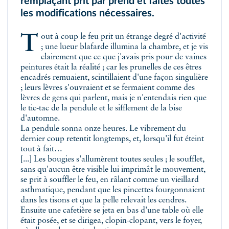
remplaçant prit par prend et faites toutes
les modifications nécessaires.
Tout à coup le feu prit un étrange degré d'activité
; une lueur blafarde illumina la chambre, et je vis
clairement que ce que j'avais pris pour de vaines
peintures était la réalité ; car les prunelles de ces êtres
encadrés remuaient, scintillaient d'une façon singulière
; leurs lèvres s'ouvraient et se fermaient comme des
lèvres de gens qui parlent, mais je n'entendais rien que
le tic-tac de la pendule et le sifflement de la bise
d'automne.
La pendule sonna onze heures. Le vibrement du
dernier coup retentit longtemps, et, lorsqu'il fut éteint
tout à fait…
[...] Les bougies s'allumèrent toutes seules ; le soufflet,
sans qu'aucun être visible lui imprimât le mouvement,
se prit à souffler le feu, en râlant comme un vieillard
asthmatique, pendant que les pincettes fourgonnaient
dans les tisons et que la pelle relevait les cendres.
Ensuite une cafetière se jeta en bas d'une table où elle
était posée, et se dirigea, clopin-clopant, vers le foyer,