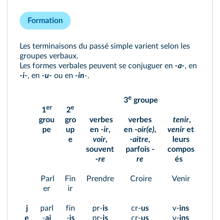
Formation
Les terminaisons du passé simple varient selon les
groupes verbaux.
Les formes verbales peuvent se conjuguer en
-a-
, en
-i-
, en
-u-
ou en
-in
-
.
e
3
groupe
er
e
1
2
grou
gro
verbes
verbes
tenir
,
pe
up
en -
ir
,
en -
oir(e)
,
venir
et
e
voir
,
-
aitre
,
leurs
souvent
parfois -
compos
-
re
re
és
Parl
Fin
Prendre
Croire
Venir
er
ir
j
parl
fin
pr-
is
cr-
us
v-
ins
e
-
ai
-
is
pr-
is
cr-
us
v-
ins