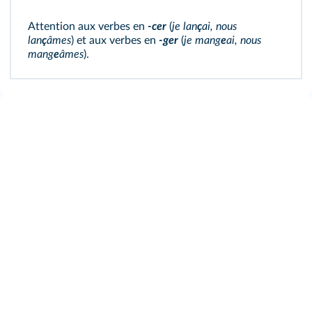
Attention aux verbes en
-cer
(
je lan
ç
ai, nous
lan
ç
âmes
) et aux verbes en
-ger
(
je mang
e
ai, nous
mang
e
âmes
).