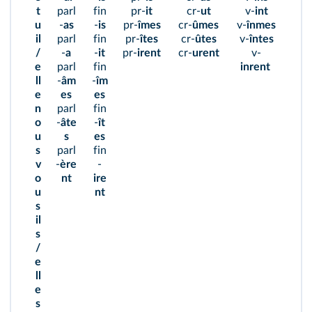
t
parl
fin
pr-
it
cr-
ut
v-
int
u
-
as
-
is
pr-
îmes
cr-
ûmes
v-
înmes
il
parl
fin
pr-
îtes
cr-
ûtes
v-
întes
/
-
a
-
it
pr-
irent
cr-
urent
v-
e
parl
fin
inrent
ll
-
âm
-
îm
e
es
es
n
parl
fin
o
-
âte
-
ît
u
s
es
s
parl
fin
v
-
ère
-
o
nt
ire
u
nt
s
il
s
/
e
ll
e
s