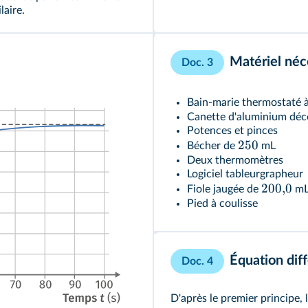
laire.
Matériel néc
Doc. 3
Bain-marie thermostaté à
Canette d'aluminium dé
Potences et pinces
250
Bécher de
mL
Deux thermomètres
Logiciel tableurgrapheur
200
,
0
Fiole jaugée de
m
Pied à coulisse
Équation diff
Doc. 4
D'après le premier principe, 