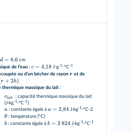
=
6
,
6
d
cm
-1
-1
=
4
,
18
c
ique de l'eau
:
J⋅g
⋅°C
r
écoupée ou d'un bécher de rayon
et de
(
+
2
)
r
h
é thermique massique du lait
:
c
: capacité thermique massique du lait
lait
-1
-1
(J·kg
·°C
)
-1
=
2
,
84
a
a
: constante égale à
J·kg
·°C-2
θ
: température (°C)
-1
-1
=
3
824
b
b
: constante égale à
J·kg
·°C