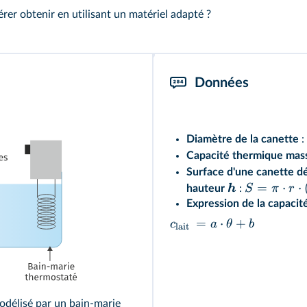
er obtenir en utilisant un matériel adapté ?
Données
Diamètre de la canette
:
Capacité thermique mass
Surface d'une canette d
=
⋅
⋅
h
S
π
r
hauteur
:
Expression de la capacit
=
⋅
+
c
a
θ
b
lait
modélisé par un bain‑marie