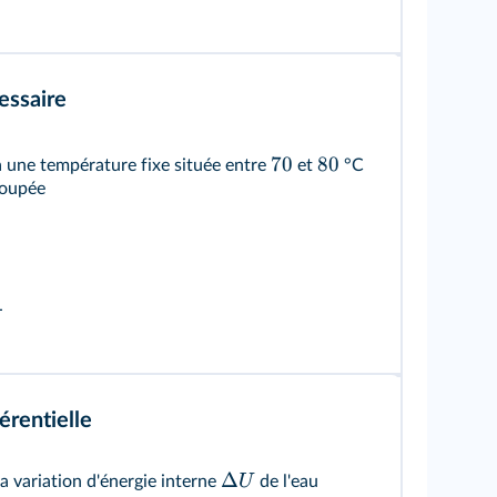
essaire
70
80
 une température fixe située entre
et
°C
coupée
L
érentielle
Δ
U
la variation d'énergie interne
de l'eau