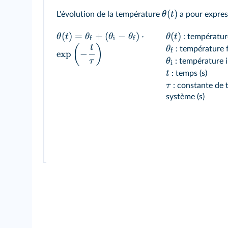
(
)
θ
t
L'évolution de la température
a pour expres
(
)
=
+
(
−
)
⋅
(
)
θ
t
θ
θ
θ
θ
t
: température
f
i
f
(
)
t
θ
: température f
f
exp
−
θ
τ
: température in
i
t
: temps (s)
τ
: constante de 
système (s)