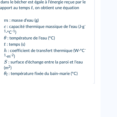
ans le bécher est égale à l'énergie reçue par le
t
 rapport au temps
, on obtient une équation
m
: masse d'eau (g)
-
c
: capacité thermique massique de l'eau (J·g
1
-1
·°C
)
θ
: température de l'eau (°C)
t
: temps (s)
-
h
: coefficient de transfert thermique (W·°C
1
-2
·m
)
S
: surface d'échange entre la paroi et l'eau
2
(m
)
θ
: température fixée du bain-marie (°C)
f