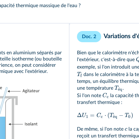
acité thermique massique de l'eau ?
Variations d'
Doc. 2
nts en aluminium séparés par
Bien que le calorimètre n'éc
eille isotherme (ou bouteille
l'extérieur, c'est-à-dire que
érience, on peut considérer
exemple, si l'on introduit u
mique avec l'extérieur.
T
dans le calorimètre à la 
f
temps, un équilibre thermiqu
T
une température
.
ˊ
e
q
C
Si l'on note
la capacité t
c
transfert thermique :
Δ
=
⋅
(
−
)
U
C
T
T
1
c
ˊ
e
q
0
c
De même, si l'on note
la ca
reçoit un transfert thermique