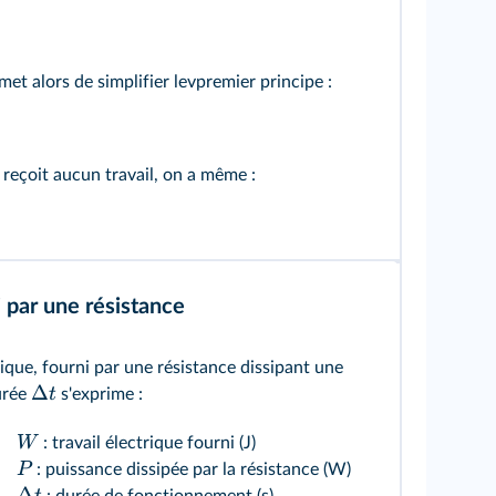
met alors de simplifier levpremier principe :
 reçoit aucun travail, on a même :
i par une résistance
trique, fourni par une résistance dissipant une
Δ
t
urée
s'exprime :
W
: travail électrique fourni (J)
P
: puissance dissipée par la résistance (W)
Δ