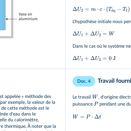
Δ
=
⋅
⋅
(
−
)
U
m
c
T
T
2
ˊ
e
q
f
L'hypothèse initiale nous per
Δ
+
Δ
=
U
U
W
1
2
Dans le cas où le système ne
Δ
+
Δ
=
0
J
U
U
1
2
Travail fourn
Doc. 4
est appelée « méthode des
W
Le travail
, d'origine élec
 par exemple, la valeur de la
P
puissance
pendant une d
 de cette méthode est le
inée d'eau dans le
=
⋅
Δ
W
P
t
lle du calorimètre,
bre thermique. À noter que la