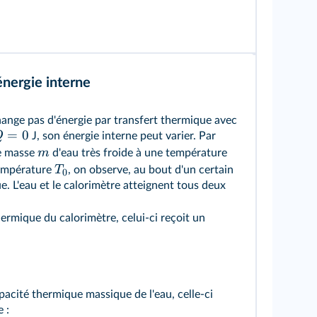
énergie interne
hange pas d'énergie par transfert thermique avec
=
0
Q
J, son énergie interne peut varier. Par
m
ne masse
d'eau très froide à une température
T
température
, on observe, au bout d'un certain
0
e. L'eau et le calorimètre atteignent tous deux
hermique du calorimètre, celui-ci reçoit un
pacité thermique massique de l'eau, celle-ci
 :