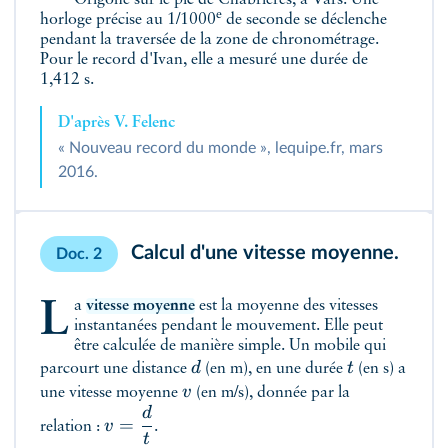
Origone sur le pic de Chabrières, à Vars. Une
e
horloge précise au 1/1000
de seconde se déclenche
pendant la traversée de la zone de chronométrage.
Pour le record d'Ivan, elle a mesuré une durée de
1,412 s.
D'après V. Felenc
« Nouveau record du monde », lequipe.fr, mars
2016.
Calcul d'une vitesse moyenne.
Doc. 2
La
vitesse moyenne
est la moyenne des vitesses
instantanées pendant le mouvement. Elle peut
être calculée de manière simple. Un mobile qui
d
t
parcourt une distance
(en m), en une durée
(en s) a
v
une vitesse moyenne
(en m/s), donnée par la
d
=
v
relation :
.
t