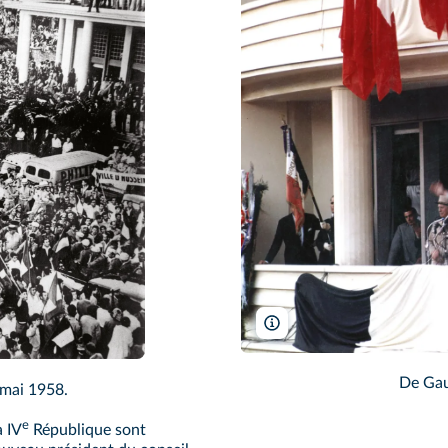
Rue des Archives/RDA
De Gaul
 mai 1958.
e
a IV
République sont