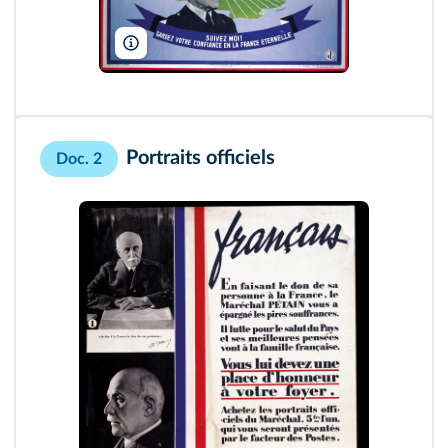
Private Coll./Bridgeman/ADAGP
Portraits oﬃciels
Doc. 2