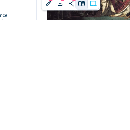
ance
égime
erve cependant
J.-L. David,
Sacre de l'empereur Napoléo
Louv
redéfinir les
e de Napoléon
urope.