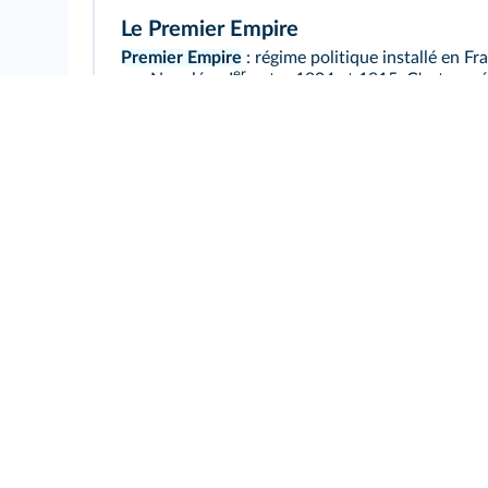
Le Premier Empire
Premier Empire
: régime politique installé en Fr
er
par Napoléon I
entre 1804 et 1815. C'est un r
monarchique, héréditaire et personnel qui cons
certains acquis de la Révolution.
L'Europe du Congrès de Vienne
Congrès de Vienne
: le Congrès de Vienne vise à 
frontières en Europe, après la chute de l'Empir
er
I
. Les vainqueurs de Napoléon se partagent l'E