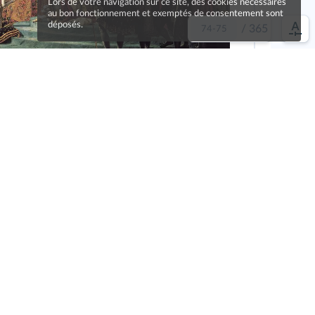
Lors de votre navigation sur ce site, des cookies nécessaires
au bon fonctionnement et exemptés de consentement sont
déposés.
/
365
n
, 1807, huile sur toile, 6,2 x 9,7 m (musée du
re, Paris).