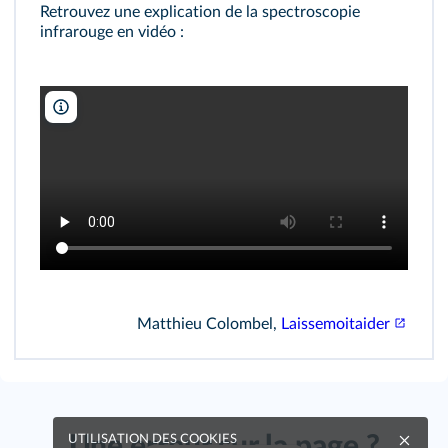
Retrouvez une explication de la spectroscopie
infrarouge en vidéo :
Matthieu Colombel, Laissemoitaider
Matthieu Colombel,
Laissemoitaider
Une erreur sur la page ?
UTILISATION DES COOKIES