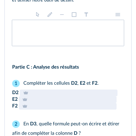
et utiliser notre outil de dessin.
Partie C :
Analyse des résultats
Compléter les cellules
D2
,
E2
et
F2
.
1
D2
E2
F2
En
D3
, quelle formule peut‑on écrire et étirer
2
afin de compléter la colonne
D
?