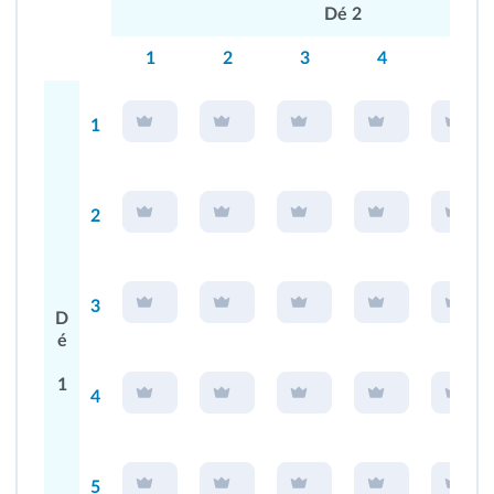
Dé 2
1
2
3
4
5
1
2
3
D
é
1
4
5