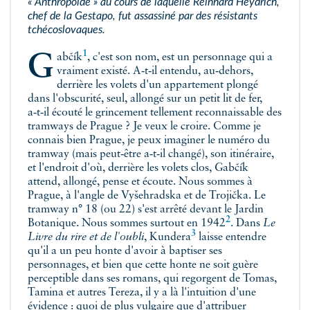
« Anthropoïde » au cours de laquelle Reinhard Heydrich,
chef de la Gestapo, fut assassiné par des résistants
tchécoslovaques.
1
Gabčík
, c'est son nom, est un personnage qui a
vraiment existé. A‑t‑il entendu, au‑dehors,
derrière les volets d'un appartement plongé
dans l'obscurité, seul, allongé sur un petit lit de fer,
a‑t‑il écouté le grincement tellement reconnaissable des
tramways de Prague ? Je veux le croire. Comme je
connais bien Prague, je peux imaginer le numéro du
tramway (mais peut‑être a‑t‑il changé), son itinéraire,
et l'endroit d'où, derrière les volets clos, Gabčík
attend, allongé, pense et écoute. Nous sommes à
Prague, à l'angle de Vyšehradska et de Trojička. Le
tramway n° 18 (ou 22) s'est arrêté devant le Jardin
2
Botanique. Nous sommes surtout en
1942
. Dans
Le
3
Livre du rire et de l'oubli
,
Kundera
laisse entendre
qu'il a un peu honte d'avoir à baptiser ses
personnages, et bien que cette honte ne soit guère
perceptible dans ses romans, qui regorgent de Tomas,
Tamina et autres Tereza, il y a là l'intuition d'une
évidence : quoi de plus vulgaire que d'attribuer