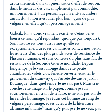
arbitrairement, dans un puéril souci d'effet de réel ou,
dans le meilleur des cas, simplement par commodité,
un nom inventé à un personnage inventé ? Kundera
aurait dû, à mon avis, aller plus loin : quoi de plus
vulgaire, en effet, qu'un personnage inventé ?
Gabčík, lui, a donc vraiment existé, et c'était bel et
bien à ce nom qu'il répondait (quoique pas toujours).
Son histoire est tout aussi vraie qu'elle est
exceptionnelle. Lui et ses camarades sont, à mes yeux,
les auteurs d'un des plus grands actes de résistance de
l'histoire humaine, et sans conteste du plus haut fait de
résistance de la Seconde Guerre mondiale. Depuis
longtemps, je le vois, allongé dans cette petite
chambre, les volets clos, fenêtre ouverte, écouter le
grincement du tramway qui s'arrête devant le Jardin
Botanique (dans quel sens ? Je ne sais pas). Mais si je
couche cette image sur le papier, comme je suis
sournoisement en train de le faire, je ne suis pas sûr de
lui rendre hommage. Je réduis cet homme au rang de
vulgaire personnage, et ses actes à de la littérature :
4
alchimie infamante
mais qu'y puis‑je ? Je ne veux pas