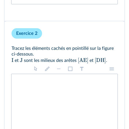
Exercice 2
Tracez les éléments cachés en pointillé sur la figure
ci-dessous.
I
J
[
AE
]
[
DH
]
et
sont les milieux des arêtes
et
.