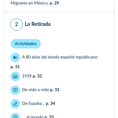
Migrante en México.
p. 29
La Retirada
2
Actividades
A 80 años del éxodo español republicano
p. 31
1939
p. 32
De nido a nido
p. 33
De España...
p. 34
... al mundo
p. 35