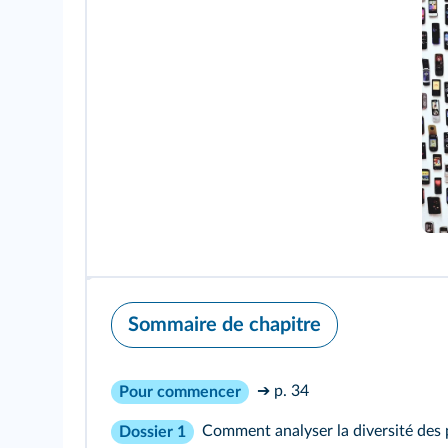
Sommaire de chapitre
➔ p. 34
Pour commencer
Comment analyser la diversité des 
Dossier 1