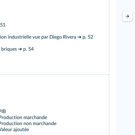
 51
ion industrielle vue par Diego Rivera
➔ p. 52
n briques
➔ p. 54
PIB
Production marchande
Production non marchande
Valeur ajoutée