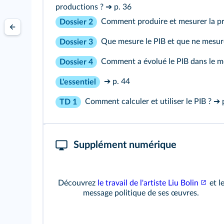
productions ?
➔ p. 36
Comment produire et mesurer la p
Dossier 2
Que mesure le PIB et que ne mesure
Dossier 3
Comment a évolué le PIB dans le m
Dossier 4
➔ p. 44
L'essentiel
Comment calculer et utiliser le PIB ?
➔ 
TD 1
Supplément numérique
Découvrez
le travail de l'artiste Liu Bolin
et l
message politique de ses œuvres.