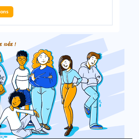
ions
e idée !