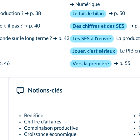
➔ Numérique
roduction ?
➔ p. 38
➔ p. 50
Je fais le bilan
-t-il pas ?
➔ p. 40
➔ p.
Des chiffres et des SES
onde sur le long terme ?
➔ p. 42
La product
Les SES à l'œuvre
Le PIB e
Jouer, c'est sérieux
p. 46
➔ p. 55
Vers la première
Notions-clés
e
Bénéfice
Chiffre d'affaires
Combinaison productive
Croissance économique