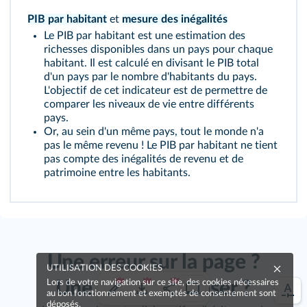
PIB par habitant
et
mesure des inégalités
Le PIB par habitant est une estimation des
richesses disponibles dans un pays pour chaque
habitant. Il est calculé en divisant le PIB total
d'un pays par le nombre d'habitants du pays.
L'objectif de cet indicateur est de permettre de
comparer les niveaux de vie entre différents
pays.
Or, au sein d'un même pays, tout le monde n'a
pas le même revenu ! Le PIB par habitant ne tient
pas compte des inégalités de revenu et de
patrimoine entre les habitants.
Une erreur sur la page ?
UTILISATION DES COOKIES
Lors de votre navigation sur ce site, des cookies nécessaires
Une idée à proposer ?
au bon fonctionnement et exemptés de consentement sont
déposés.