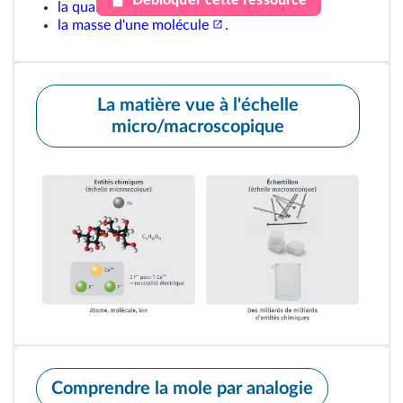
Débloquer cette ressource
la quantité de matière
;
la masse d'une molécule
.
339
La matière vue à l'échelle
micro/macroscopique
Comprendre la mole par analogie