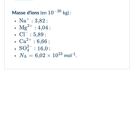
−
26
1
0
Masse d'ions
(en
kg) :
+
Na
:
3
,
82
;
2
+
Mg
:
4
,
04
;
−
Cl
:
5
,
89
;
2
+
Ca
:
6
,
66
;
2
−
SO
:
16
,
0
;
4
23
-1
=
6
,
02
×
1
0
N
mol
.
A