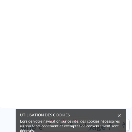
UTILISATION DES COOKIES
Lors de votre navigation sur ce site, des cookies nécessaires
Une erreur sur la page ?
au bon fonctionnement et exemptés de consentement sont
déposés.