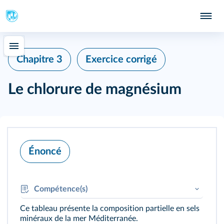
Chapitre 3
Exercice corrigé
Le chlorure de magnésium
Énoncé
Compétence(s)
Ce tableau présente la composition partielle en sels
ANA :
Faire le lien entre les modèles
minéraux de la mer Méditerranée.
microscopiques et les grandeurs