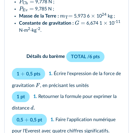
=
P
9,778 N ;
Ch
=
P
9,785 N ;
Ev
24
=
×
m
Masse de la Terre :
5,973 6
10
kg ;
T
-11
=
×
G
Constante de gravitation :
6,674 1
10
2
‑2
⋅
⋅
N
m
kg
.
Détails du barème
TOTAL /6 pts
+
1.
Écrire l'expression de la force de
1
0,5 pts
F
gravitation
, en précisant les unités
1.
Retourner la formule pour exprimer la
1 pt
.
d
distance
+
1.
Faire l'application numérique
0,5
0,5 pt
pour l'Everest avec quatre chiffres significatifs.