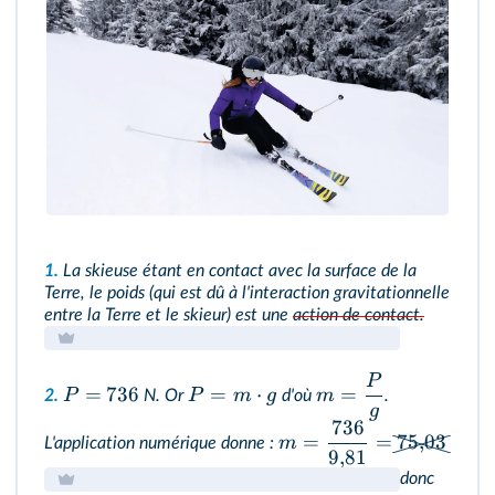
1.
La skieuse étant en contact avec la surface de la
Terre, le poids (qui est dû à l'interaction gravitationnelle
entre la Terre et le skieur) est une
action de contact.
P
=
736
=
⋅
=
P
P
m
g
m
2.
N. Or
d'où
.
g
736
=
=
75
,
03
m
L'application numérique donne :
9
,
81
donc