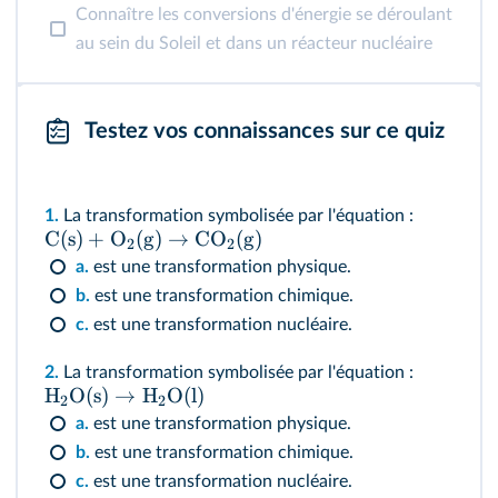
Connaître les conversions d'énergie se déroulant
au sein du Soleil et dans un réacteur nucléaire
Testez vos connaissances sur ce quiz
1.
La transformation symbolisée par l'équation :
C
(
s
)
+
O
(
g
)
→
CO
(
g
)
2
2
a.
est une transformation physique.
b.
est une transformation chimique.
c.
est une transformation nucléaire.
2.
La transformation symbolisée par l'équation :
H
O
(
s
)
→
H
O
(
l
)
2
2
a.
est une transformation physique.
b.
est une transformation chimique.
c.
est une transformation nucléaire.