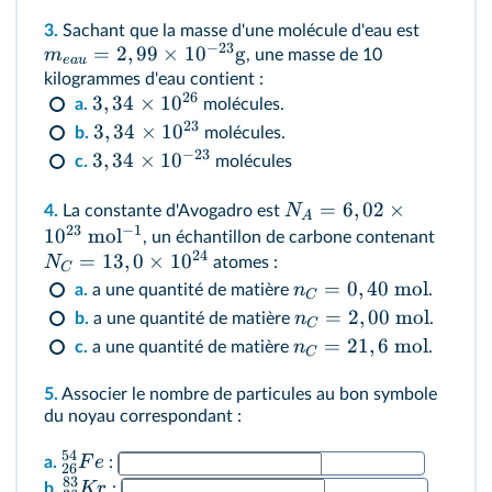
3.
Sachant que la masse d'une molécule d'eau est
−
23
=
2
,
99
×
1
0
g
m
, une masse de 10
e
a
u
kilogrammes d'eau contient :
26
3
,
34
×
1
0
a.
molécules.
23
3
,
34
×
1
0
b.
molécules.
−
23
3
,
34
×
1
0
c.
molécules
=
6
,
02
×
N
4.
La constante d'Avogadro est
A
23
−
1
1
0
mo
l
, un échantillon de carbone contenant
24
=
13
,
0
×
1
0
N
atomes :
C
=
0
,
40
mol
n
a.
a une quantité de matière
.
C
=
2
,
00
mol
n
b.
a une quantité de matière
.
C
=
21
,
6
mol
n
c.
a une quantité de matière
.
C
5.
Associer le nombre de particules au bon symbole
du noyau correspondant :
54
F
e
a.
:
26
83
Kr
b.
: