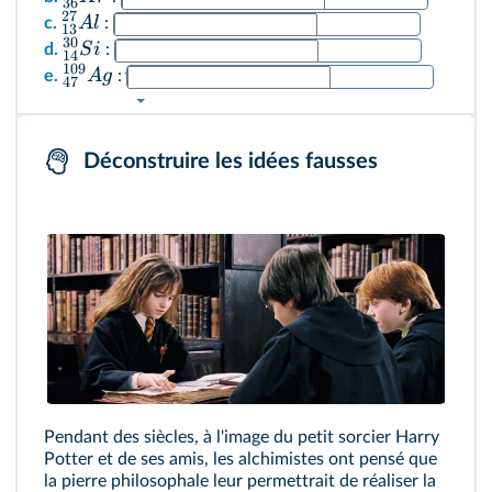
36
27
A
l
c.
:
13
30
S
i
d.
:
14
109
A
g
e.
:
47
Déconstruire les idées fausses
Pendant des siècles, à l'image du petit sorcier Harry
Potter et de ses amis, les alchimistes ont pensé que
la pierre philosophale leur permettrait de réaliser la