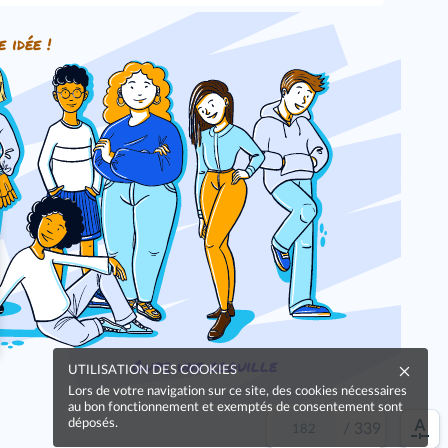
e idée !
Oups, une coquille
UTILISATION DES COOKIES
Lors de votre navigation sur ce site, des cookies nécessaires
au bon fonctionnement et exemptés de consentement sont
déposés.
/
339