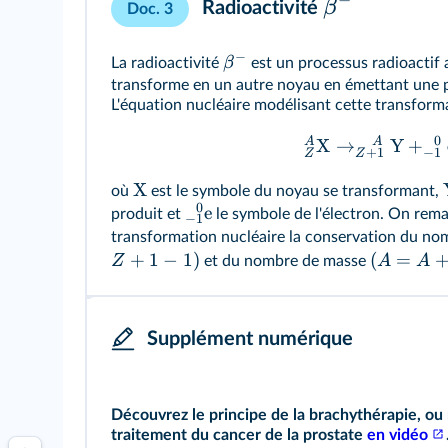
−
β
Radioactivité
Doc. 3
−
β
La radioactivité
est un processus radioactif
transforme en un autre noyau en émettant une pa
L'équation nucléaire modélisant cette transformat
0
A
A
X
→
Y
+
−
1
+
1
Z
Z
X
où
est le symbole du noyau se transformant,
0
e
produit et
le symbole de l'électron. On remar
−
1
transformation nucléaire la conservation du n
+
1
−
1
)
(
=
Z
A
A
et du nombre de masse
Supplément numérique
Découvrez le principe de la brachythérapie, ou 
traitement du cancer de la prostate
en vidéo