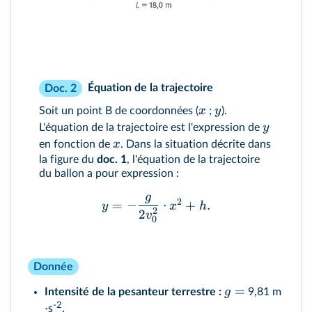
Équation de la trajectoire
Doc. 2
x
y
Soit un point B de coordonnées (
;
).
y
L'équation de la trajectoire est l'expression de
x
en fonction de
. Dans la situation décrite dans
la figure du
doc. 1
, l'équation de la trajectoire
du ballon a pour expression :
g
2
=
−
⋅
+
.
y
x
h
2
2
v
0
Donnée
=
g
Intensité de la pesanteur terrestre :
9,81 m
-2
⋅
s
.