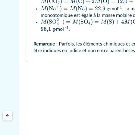
(
CO
)
=
(
C
)
+
2
(
O
)
=
12
,
0
+
M
M
M
2
+
-1
(
Na
)
=
(
Na
)
=
22
,
9
M
M
g·mol
. La m
monoatomique est égale à la masse molaire d
2
−
(
SO
)
=
(
SO
)
=
(
S
)
+
4
(
M
M
M
M
4
4
-1
96
,
1
g·mol
.
Remarque :
Parfois, les éléments chimiques et 
être indiqués en indice et non entre parenthèses