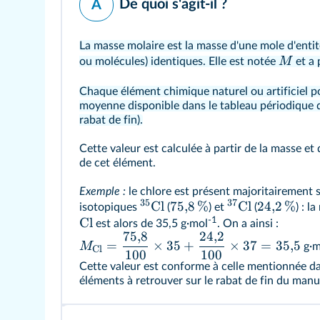
De quoi s'agit‑il ?
A
La masse molaire est la masse d'une mole d'enti
M
ou molécules) identiques. Elle est notée
et a 
Chaque élément chimique naturel ou artificiel 
moyenne disponible dans le tableau périodique 
rabat de fin).
Cette valeur est calculée à partir de la masse et 
de cet élément.
Exemple :
le chlore est présent majoritairement
35
37
Cl
75
,
8
%
Cl
24
,
2
%
isotopiques
(
) et
(
) : l
-1
Cl
est alors de 35,5 g·mol
. On a ainsi :
75
,
8
24
,
2
=
×
35
+
×
37
=
35
,
5
M
g·m
Cl
100
100
Cette valeur est conforme à celle mentionnée da
éléments à retrouver sur le rabat de fin du manu