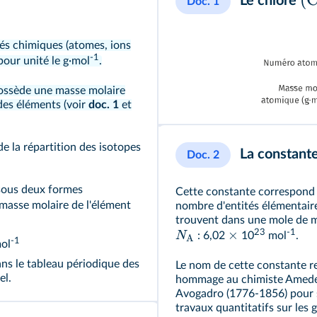
Le chlore
Doc. 1
tés chimiques (atomes, ions
-1
pour unité le g·mol
.
possède une masse molaire
des éléments (voir
doc. 1
et
de la répartition des isotopes
La constant
Doc. 2
 sous deux formes
Cette constante correspond
a masse molaire de l'élément
nombre d'entités élémentaire
trouvent dans une mole de m
23
-1
×
N
: 6,02
10
mol
.
A
-1
ol
ns le tableau périodique des
Le nom de cette constante r
el.
hommage au chimiste Amed
Avogadro (1776-1856) pour 
travaux quantitatifs sur les 