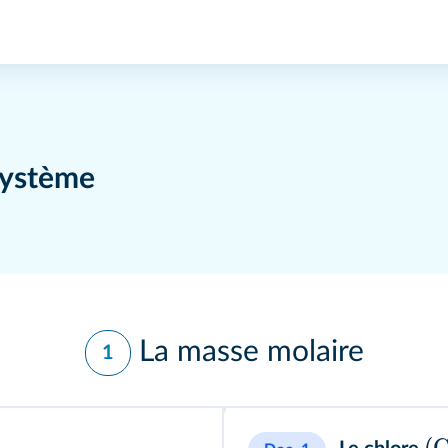
système
La masse molaire
1
(
C