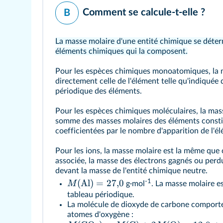
Comment se calcule‑t‑elle ?
B
La masse molaire d'une entité chimique se déterm
éléments chimiques qui la composent.
Pour les espèces chimiques monoatomiques, la 
directement celle de l'élément telle qu'indiquée d
périodique des éléments.
Pour les espèces chimiques moléculaires, la mass
somme des masses molaires des éléments consti
coefficientées par le nombre d'apparition de l'é
Pour les ions, la masse molaire est la même que 
associée, la masse des électrons gagnés ou perd
devant la masse de l'entité chimique neutre.
-1
(
Al
)
=
27
,
0
M
g·mol
. La masse molaire es
tableau périodique.
La molécule de dioxyde de carbone comporte
atomes d'oxygène :