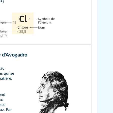
e d'Avogadro
 au
s qui se
atière.
end
eo
ses
gaz. Par