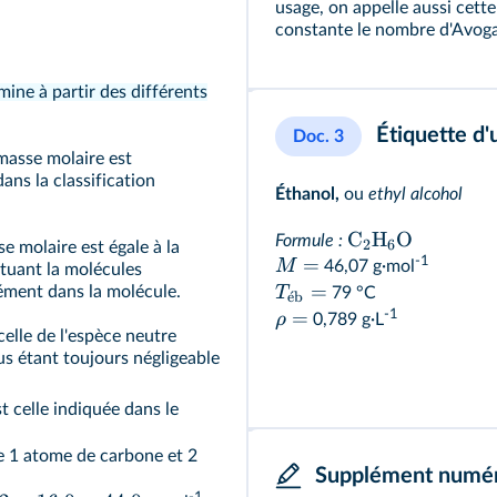
usage, on appelle aussi cette
constante le nombre d'Avog
ine à partir des différents
Étiquette d'
Doc. 3
masse molaire est
ans la classification
Éthanol,
ou
ethyl alcohol
C
H
O
Formule :
2
6
e molaire est égale à la
-1
=
M
46,07 g·mol
tuant la molécules
=
lément dans la molécule.
T
79 °C
ˊ
e
b
-1
=
ρ
0,789 g·L
celle de l'espèce neutre
us étant toujours négligeable
t celle indiquée dans le
 1 atome de carbone et 2
Supplément numé
-1