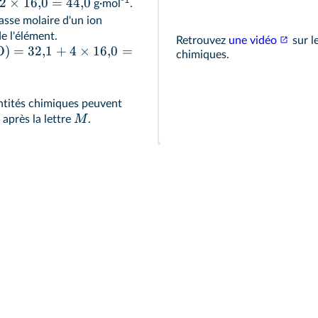
2
×
16
,
0
=
44
,
0
g·mol
.
asse molaire d'un ion
e l'élément.
Retrouvez
une vidéo
sur l
O
)
=
32
,
1
+
4
×
16
,
0
=
chimiques.
entités chimiques peuvent
M
 après la lettre
.