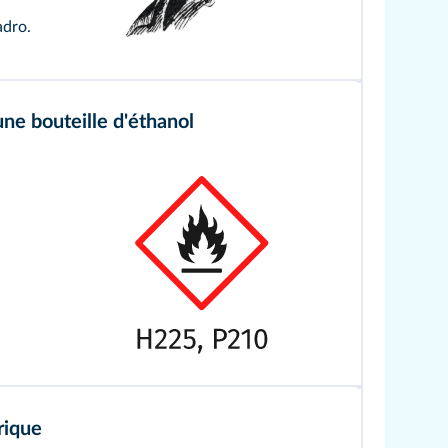
adro.
une bouteille d'éthanol
rique