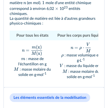
1
n
matière
(en mol).
mole d'une entité chimique
23
×
correspond à environ 6,02
10
entités
chimiques.
La quantité de matière est liée à d'autres grandeurs
physico-chimiques :
Pour tous les états
Pour les corps purs liquides
V
(
x
)
=
⋅
m
n
ρ
=
n
M
(
x
)
M
ρ
: masse volumique en
m
: masse de
‑1
g·L
l'échantillon en g
V
: masse du liquide en L
M
: masse molaire du
M
: masse molaire du
‑1
solide en g·mol
‑1
solide en g·mol
Les éléments essentiels de la modélisation
415