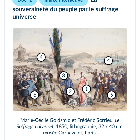
Doc. 1
Image interactive
souveraineté du peuple par le suffrage
universel
4
4
3
1
2
6
5
Marie-Cécile Goldsmid et Frédéric Sorrieu,
Le
Suffrage universel
, 1850, lithographie, 32 x 40 cm,
musée Carnavalet, Paris.