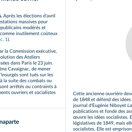
s.
Après les élections d'avril
estations massives pour
épublicains modérés et
x comme inutilement coûteux
c. 1
).
ar la
Commission exécutive
,
olution des Ateliers
sées dans Paris le 23 juin.
gène Cavaignac, de mener
d'insurgés sont tués sur les
à la suite des combats ou
sont arrêtés ou contraints à
ments ouvriers et socialistes
Cette ancienne ouvrière deven
de 1848 et défend des idées s
journal d'Eugénie Niboyet
La
publications et fonde des as
œuvre les idées socialistes. 
onaparte
législatives de 1849, mais e
socialistes. Elle est empris