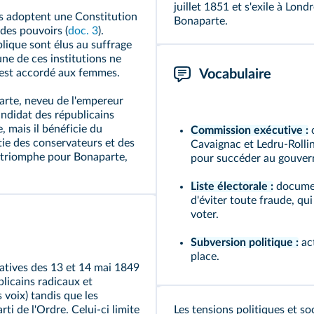
juillet 1851 et s'exile à Lon
s adoptent une Constitution
Bonaparte.
des pouvoirs (
doc. 3
).
blique sont élus au suffrage
une de ces institutions ne
n'est accordé aux femmes.
Vocabulaire
rte, neveu de l'empereur
andidat des républicains
 mais il bénéficie du
Commission exécutive :
c
tie des conservateurs et des
Cavaignac et Ledru-Rollin
n triomphe pour Bonaparte,
pour succéder au gouver
Liste électorale :
documen
d'éviter toute fraude, qui
voter.
Subversion politique :
act
place.
latives des 13 et 14 mai 1849
licains radicaux et
 voix) tandis que les
rti de l'Ordre. Celui-ci limite
Les tensions politiques et soc