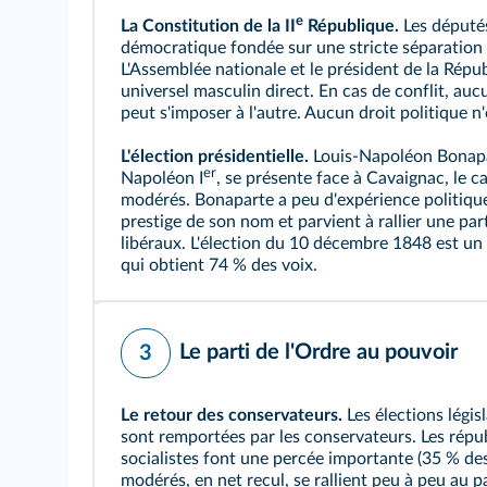
e
La Constitution de la II
République.
Les député
démocratique fondée sur une stricte séparation 
L'Assemblée nationale et le président de la Répu
universel masculin direct. En cas de conflit, auc
peut s'imposer à l'autre. Aucun droit politique 
L'élection présidentielle.
Louis-Napoléon Bonapa
er
Napoléon I
, se présente face à Cavaignac, le c
modérés. Bonaparte a peu d'expérience politique,
prestige de son nom et parvient à rallier une par
libéraux. L'élection du 10 décembre 1848 est u
qui obtient 74 % des voix.
Le parti de l'Ordre au pouvoir
3
Le retour des conservateurs.
Les élections légis
sont remportées par les conservateurs. Les répub
socialistes font une percée importante (35 % des
modérés, en net recul, se rallient peu à peu au pa