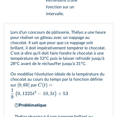
extremums d'une
fonction sur un
intervalle.
Lors d'un concours de pâtisserie, Thélyo a une heure
pour réaliser un gâteau avec un nappage au
chocolat. Il sait que pour que ce nappage soit
brillant, il doit impérativement tempérer le chocolat.
C'est-à-dire qu'il doit faire fondre le chocolat à une
température de 53°C puis le laisser refroidir jusqu'à
28°C avant de le réchauffer jusqu'à 31°C.
On modélise l'évolution idéale de la température du
chocolat au cours du temps par la fonction définie
[
0
;
60
]
(
)
=
C
t
sur
par
1
2
0
,
1225
−
10
,
5
+
53
(
)
t
t
9
Problématique
Thélyo réussira-t-il son nappage brillant au