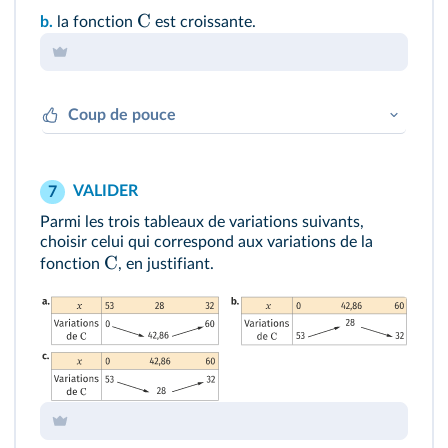
C
b.
la fonction
est croissante.
Coup de pouce
(
)
f
f
x
Une fonction
est croissante si
x
augmente quand
augmente.
VALIDER
7
(
)
f
f
x
Une fonction
est décroissante si
Parmi les trois tableaux de variations suivants,
x
diminue quand
augmente.
choisir celui qui correspond aux variations de la
C
fonction
, en justifiant.