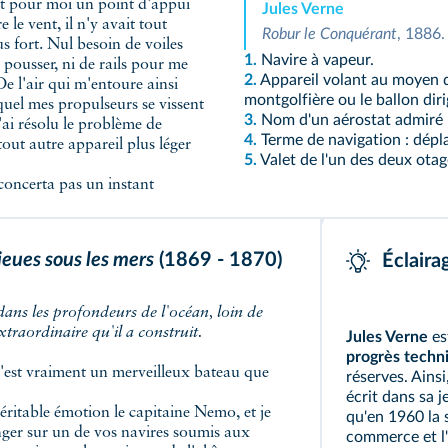
 fût pour moi un point d'appui
Jules Verne
e le vent, il n'y avait tout
Robur le Conquérant
, 1886.
us fort.
Nul besoin de voiles
1.
Navire à vapeur.
pousser, ni de rails pour me
2.
Appareil volant au moyen d'
 De l'air qui m'entoure ainsi
montgolfière ou le ballon dir
quel mes propulseurs se vissent
3.
Nom d'un aérostat admiré 
'ai résolu le problème de
4.
Terme de navigation : dépl
 tout autre appareil plus léger
5.
Valet de l'un des deux otag
concerta pas un instant
lieues sous les mers
(1869 ‑ 1870)
Éclaira
xtraordinaire qu'il a construit.
Jules Verne
es
progrès techn
c'est vraiment un merveilleux bateau que
réserves. Ains
écrit dans sa j
éritable émotion le capitaine Nemo, et je
qu'en 1960 la s
anger sur un de vos navires soumis aux
commerce et l'