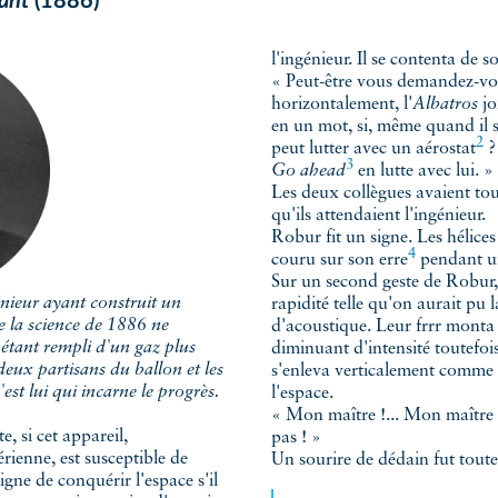
ant
(1886)
l'ingénieur. Il se contenta de s
« Peut-être vous demandez-vous
horizontalement, l'
Albatros
jo
en un mot, si, même quand il s'
2
peut lutter avec un
aérostat
? 
3
Go ahead
en lutte avec lui. »
Les deux collègues avaient tou
qu'ils attendaient l'ingénieur.
Robur fit un signe. Les hélices
4
couru sur son
erre
pendant un
Sur un second geste de Robur, 
rapidité telle qu'on aurait pu 
ue la science de 1886 ne
d'acoustique. Leur frrr monta 
 étant rempli d'un gaz plus
diminuant d'intensité toutefois 
deux partisans du ballon et les
s'enleva verticalement comme u
st lui qui incarne le progrès.
l'espace.
« Mon maître !... Mon maître !
, si cet appareil,
pas ! »
ienne, est susceptible de
Un sourire de dédain fut tout
igne de conquérir l'espace s'il