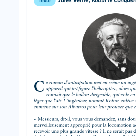
Jules Verne,
Robur le Conquér
Texte
Ce roman d'anticipation met en scène un ingénieur ayant construit un
appareil qui préfigure l'hélicoptère, alors q
connaît que le ballon dirigeable, qui vole en
léger que l'air. L'ingénieur, nommé Robur, enlève 
emmène sur son Albatros pour leur prouver que c'e
« Messieurs, dit-il, vous vous demandez, sans doute
merveilleusement approprié pour la locomotion aér
recevoir une plus grande vitesse ? Il ne serait pas d