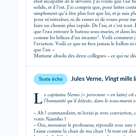
était incapable de le dévorer. J'ai voulu que l'air
solide, et il l'est. J'ai compris que, pour lutter contr
simplement qu'à être plus fort que lui, et je suis pl
pour m'entraîner, ni de rames ni de roues pour me 
faire un chemin plus rapide. De l'air, et c'est tout.
que l'eau entoure le bateau sous-marin, et dans le
1
comme les hélices d'un
steamer
. Voilà comment j
l'aviation. Voilà ce que ne fera jamais le ballon ni
que l'air. »
Mutisme absolu des deux collègues – ce qui ne dé
Jules Verne,
Vingt mille 
Texte écho
Le capitaine Nemo (« personne » en latin) vit dans les profondeurs de l'océan, loin de
l'humanité qu'il déteste, dans le sous‑marin e
– Ah ! commandant, m'écriai-je avec conviction, 
votre
Nautilus
!
– Oui, monsieur le professeur, répondit avec une v
l'aime comme la chair de ma chair ! Si tout est d