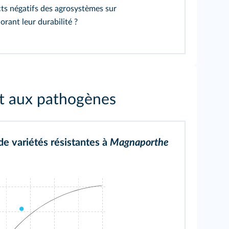
s négatifs des agrosystèmes sur
rant leur durabilité ?
nt aux pathogènes
de variétés résistantes à
Magnaporthe